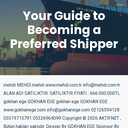
Your Guide to
Becoming a
Preferred Shipper
mehdi MEHDİ mehdi www.mehdi.com.tr info@mehdi.com.tr ALAN ADI SATILIKTIR. SATILIKTIR FIYATI : 666.000.000TL gökhan ege GÖKHAN EGE gokhan ege GOKHAN EGE www.gokhanege.com info@gokhanege.com 02126594128 05519715791 05326964099 Copyright © 2026 AKTİFNET , Bütün hakları saklıdır. Design By GÖKHAN EGE Sponsor By DHL – DHL EXPRESS – İMPORT – MİCRO EXPORT – AKTİF EXPORT – AKTİF PORT – LOJİSTİC – TUNALAR – DORUK GREEN WORLD – ASKICIM Mehdi Muhammed bin Abdullah el-Mehdî ile karıştırılmamalıdır. Mehdî el-Muntazar ile karıştırılmamalıdır. Mehdî (Abbâsî halifesi) ile karıştırılmamalıdır. Mehdî (Fâtımî halifesi) ile karıştırılmamalıdır. “Ya Mehdi” hattı Mehdi (Arapça: ???????), İslam’da ahir zamanda geleceğine ve İslam’ın dünya hakimiyetini gerçekleştireceğine inanılan kurtarıcı kişidir. “Kendisine rehberlik edilen”, Allah tarafından yol gösterilen, hususi ve şahsi bir tarzda Allah’ın hidayetine nail olan (hidayete erdirilen) kişi manasındadır.[1] İnanç Kur’an’da yer almamakla birlikte bazı ayetlerin yorumları, hadisler ve dini önderlerin sözleri üzerinden değişik İslam coğrafyalarında kendisine yer edinmiştir. Mehdi, Mesih, Deccal, Süfyan gibi karakterler erken İslam tarihinde, iktidar olma savaşı veren Kufe merkezli Alioğulları (Ehl-i beyt), Horasan coğrafyasından siyah sancaklı Abbasiler ve Ebu Süfyan soyundan gelen Şam merkezli Ümeyyeoğulları (Emeviler) gibi guruplar arasında, çıkış yerleri olarak o günün güç merkezlerini işaret eden, toplumda kendilerine yer edinme adına, iyi karakterlerin kendi içlerinde, kötü karakterlerin ise rakiplerinde aranması yönünde, haklarında çok sayıda hadis uydurulan,[2][3][4] dönemin dinsel-politik figürleri olarak ortaya çıktılar.[5] Daha sonraki dönemlerde ise birtakım dini guruplar, bu figürlerin gerçek anlamda var olduğuna inandılar ve onları inanç esaslarına dahil ettiler. Bu veya benzer deyim ve tiplemeler İslam dünyasında günümüze kadar devam etmiş, dini guruplar kendi liderlerini mehdi, mesih gibi kurtarıcı, rakiplerini ise deccal, süfyan gibi aşağılayıcı sıfatlarla anmaya devam etmişlerdir.[6][7] O kadar ki, Abbasoğulları veya Alioğullarının Mehdi figürüne rakip olarak, Emeviler, iyi bir karakter olan kurtarıcı Süfyan figürünü ortaya sürdüler. Ancak Abbasi veya Ehli beyt taraftarları kısa sürede yeni hadislerle bu figürü (Süfyan) kötü bir karaktere çevirmeyi ve Emevileri alt etmeyi başardılar.[8] Yine politik-dini bir figür olarak Mesih bir gece sabaha karşı “Emevi başkenti” olan Şamda beyaz Minareye iner,[9] Mehdi ile birlikte namaz kılarlar ve güçlerini birleştirerek deccal ile savaşırlar.[10][11][12] “Mehdilik konusu”, kaynaklarda deccal, süfyan, melhame, ahir zaman ve kıyamet gibi eskatolojik korku mitleri ile birlikte işlenmiştir. İmam Suyutiye göre Ashab-ı Kehf, Mehdi’nin yardımcıları olacaktır. Arapça Arapça: ?????? Çevriyazı al-mahdi Anlamı Doğru yolda olan, hidayete ermiş olan. Kurtarıcı inancı dinler tarihinin ortak paydası olarak görülmektedir.[13] Bazı yazarlar, İslam’daki Mehdî inancının kökenlerini Mecusîlik gibi Fars inançlarında ararken diğer bazıları da bunu Yahudi-Hristiyan geleneğindeki “Mesih” öğretisine alternatif oluşturma amacına bağlarlar.[14] Ancak tarihsel olarak Mecusi inancı daha eskiye dayandığı için, Mesih inancını geliştiren Yahudîler’in de, bu düşüncelerini Babil sürgünü zamanında dönemin etkin dini Mazdeizm’den almış olması muhtemeldir.[kaynak belirtilmeli] Şiiliğin inanç esaslarından sayılan Mehdi inancı, akademik çevrelerde pek fazla itibar edilmese de [15] tarih boyunca olduğu gibi tasavvuf ve tarikat merkezli, kendi liderlerini Mehdi, cemaatlerini de Mehdinin cemaati olarak görmek isteyen Sünni toplumlarında da yaygın kabul ve etki gücüne sahiptir. İslâm tarihinde birçok kişi Mehdi olarak görülmüştür. Bunlardan ilkinin de Ali olduğu ifade edilmektedir.[16] Daha sonra oğlu Muhammed bin Hanefiyye de bir grup tarafından Mehdi olarak kabul edilmiştir.[17] Öte yandan Ömer bin Abdülazîz için de Mehdi sifatının kullanıldığını görmekteyiz.[18] Keza Muhammed en-Nefsüzzekiyye bizzat babası tarafından Mehdi unvanıyla takdim edilmiş ve Mehdi olduğu söylenmiştir. Yine Abbasi halifesi Muhammed el-Mehdî bin Abdullâh Mansûr da babası Mansur tarafından Mehdi olarak sunulmuştur.[19] (Mehdilik iddiasında bulunanlar listesi) Dini kaynaklar Mehdi ile ilgili Kur’anda doğrudan bir ayet bulunmamakla birlikte [20] bazı ayetler mehdiye inanan grup ve kişiler tarafından mehdi veya mehdi devri ile ilişkilendirilir. Mehdi hadisleri Ana madde: Hadis Hadisler Muhammed’in ölümünden sonraki yüzyıllar içerisinde, bir ravi zinciri ile Muhammed’e isnad edilen sözlerin toplanıp yazıya geçirilmesi ile oluşturulan İslam sözlü kültür ürünleridir. Bu sözlerin Muhammed’e aidiyetleri ve dini anlamda güvenilirlikleri değişik tartışmaların konusu olagelmiştir. Mehdi ile ilgili hadislerin oy birliği ile uydurma kabul edilen hadislerden olduğu bazı kaynaklarda kaydedilmektedir.[3] Malik b. Enes, Buhârî ve Müslim’in Mehdi kelimesinin geçtiği rivayetlere yer vermediği de belirtilmektedir.[4] Hadislere göre Mehdi kadar, Mehdi’nin talebeleri de üstün kişilerdir. Her grupta bu üstünlükleri elde edebilmek ve kendi liderinin Mehdi olduğunu ispat edebilmek için binlerce hadis uydurulmuştur. Bu yüzden Mehdi’nin dış görünüşü, yapacakları ve çıkacağı yer hakkında birbiriyle çelişen çok sayıda hadis vardır; Bir hadise göre Mehdi Şam’dan, diğerine göre Kufe’den, bir diğerine göre İstanbul’dan, yine bir başka hadise göre ise Medine’den çıkacaktır.[21] – Horasan tarafından gelen siyah sancaklılara katılın. Onların içinde Allah’ın halifesi Mehdi vardır. (Abbasoğulları) [Hakim, İ.Ahmed, Deylemi] – Bazı hadis rivayetlerine göre Mehdi, ehl-i beyt’tendir ve Fâtıma soyundandır.[22] – Kıyâmetin kopması için zamanda sadece bir günden başka vakit kalmamış da olsa Allah benim Ehl-i Beyt’imden bir zatı gönderecek yeryüzü zulümle dolduğu gibi, o yeryüzünü adaletle dolduracak.[23] -“İnsan ona gelecek ve “ey Mehdi! Bana da ver, bana da ver!” diyecek; Mehdi de onun esvabını taşıyabildiği kadar dolduracaktır.” [24] -Ebu Said El-Hudri’den rivayet edilmiştir; dedi ki: “Peygamberimizden sonra bir hadise baş göstermesinden korktuk ve Resulullah’a sorduk, buyurdu ki: Ümmetimde Mehdi vardır; çıkacak ve beş veya yedi veya dokuz -şübhe eden, ravilerden Zeydi’dir- yaşayacaktır.” (Tirmizî) – Ehl-i beyt’imden bir zat yeryüzüne hakim olmadıkça kıyamet kopmaz. Onun alnı açıktır, kemer burunludur. Yeryüzü zulümle dolu iken, o, Dünya’yı adaletle doldurur. İdaresi yedi yıl sürer. (Müslim) -“Allah Resulu buyurdu: İmamınız aranızda olduğu halde, Meryem oğlu nazıl olduğu zaman haliniz nasıl olacak [25] -“Allah Resulu: Ümmetimden her zaman Kıyamet gününe kadar hak yolunda savaşan bir grup olacak. İsa bin Meryem inecek ve Müslümanların emiri ona söyleyecek: “Namazımızı kıldır” O söyleyecek: “Hayr. Sizlerden bazınız diğerine emirdir. Bununla Allah bu ümmeti üstün etmiştir.”[26] – Ümmetim yağmur gibidir, sonu mu, yoksa başlangıcı mı hayırlıdır, bilinmez. Evveli ben, ortası Mehdi ve sonu Mesih olan bir ümmet, asla helâk olmaz. (Tirmizî) Ayrıca bakınız: Mesih, Deccal ve Süfyan Tarihsel gelişim Mehdi deyimi “bir inanç olarak” tarihte ilk kez Keysanilik hareketinde ilk imam olarak bilinen Ali’nin oğlu Muhammed bin el-Hânifîyye için kullanılmıştır. Ayrıca Haris b. Süreyye, Abdullah bin Zübeyr, Ali’nin kölesi Keysan, oğlu Hüseyin, Abdullah bin Zübeyr, Muhtar es Sakafiye bağlı Ali, Emevi halifesi Süleyman bin Abdülmelik ve Yezid’in oğlu Ebu Muhammed için de mehdilik iddia veya isnadları bulunmaktadır.[14] Ayrıca Mehdilik İbrahim’e, Muhammed’e, Dört Büyük Halife’ye ve Abbasiler’in 34. halifesi olan Nasır’a da atfedilen sıfatlardandır.[kaynak belirtilmeli] Emeviler’in son döneminde Mehdi inanışı yayılmıştır. Abbasiler bu inanıştan istifade ederek Emeviler ile mücadele etmiştir. Bu durum Abbasilerin 3. halifesi olan Muhammed ibn Mansûr’a da “el-Mehdi” lâkabı ile yansıtılmıştır. Müslümanlar, değişik kurtarıcı fikirlerinden etkilenmiş olsalar da, kendi sosyal şartlarına uygun olarak farklı bir Mehdî profili (veya profilleri) ortaya koydular. Şiî önderler yeni bir kurtarıcı beklemek yerine, On İkinci İmam’ın ölmeyip Gayba’ya girdiği ve ileride yeniden ortaya çıkacağını ileri sürdüler. Şiîlikte Mehdîlik iddiaları, ileride gelecek bir Şiî hükûmetin sembolü olarak kullanılmaktaydı. Fakat sonraları Şiî ekol Mehdî’yi gerçek manada anladı ve İmamiye kolu onu beklemeyi bir inanç esası haline getirdi. Mehdî’ye birçok vasıflar yükleyerek, hakkında rivayetler uydurdular.[27] Yüzlerce sayı ile ifade edilebilecek bu rivayetler günümüzde sünnni kesim tarafından da makbul sayılan pek çok kaynakta yer almaktadır. İnanç hicri 3. Yüzyılın sonlarından itibaren İslam dünyasına yerleşmiştir. Mehdicilik hareketleri İbn Tumart, Tevhid’e ağırlık veren ve Malikî mezhebini eleştiren hareketi başlatarak 1121’de kendini Mehdi ilan etmiş ve Murabıtları yıkmayı amaçlamıştır. 1130’de İbn Tumart ölmüş ve ardından Abdül Mumin tarafından Muvahhidler kurulmuştur. Dünyada Mehdîci hareketlere dayanan diğer isyanların meydana geldiği ülkeler ve yılları; Kuzey Nijerya (1804), Hindistan (1820, 1828 ve 1880), Java (1825), İran (1844), Cezayir (1849, 1860 ve 1879), Senegal (1854), Sudan (1881) ve Somali. Osmanlı’da Mehdîci hareketler olarak kabul edilen Rafızî isyanları önemli yer tutmaktadır. Bu hareketlerin ilk örnekleri 1240 yılındaki Babai Ayaklanması, son örneği ise 1665 tarihindeki Seyyid Abdullah isyanıdır. 1511 deki Şahkulu isyanı, 1520’de Bozoklu Celal ve 1527 tarihli Şah Kalender isyanları ihtilalci Mehdîci hareketlerin önemlileri olup 1525-1528 tarihleri arasında Adana ve Orta Anadolu’da ortaya çıkan küçük çaplı hareketler de vardır. İsyan önderlerinin tamamına yakını, müritleri tarafından şeyh olarak görülen, kendilerini Mehdî ilan etmeden evvel, bir mağaraya çekilerek uzun bir süre inziva hayatı yaşayan, inzivadan çıktıktan sonra Allah ile temas kurduklarını ve O’nun kendisini görevlendirdiğini açıklayarak ayaklanmayı başlatan kişilerden oluşur. Osmanlı p