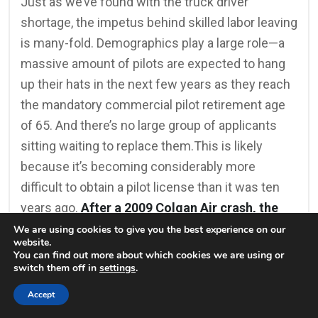
Just as we’ve found with the truck driver
shortage, the impetus behind skilled labor leaving
is many-fold. Demographics play a large role—a
massive amount of pilots are expected to hang
up their hats in the next few years as they reach
the mandatory commercial pilot retirement age
of 65. And there’s no large group of applicants
sitting waiting to replace them.This is likely
because it’s becoming considerably more
difficult to obtain a pilot license than it was ten
years ago.
After a 2009 Colgan Air crash, the
US Federal Aviation Administration raised the
We are using cookies to give you the best experience on our
website.
requirements for an ATP certificate from 250
You can find out more about which cookies we are using or
switch them off in
settings
.
hours to a whopping 1,500 hours of training.
Accept