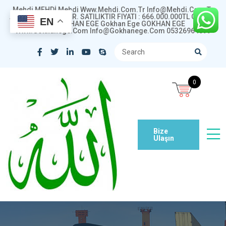
Mehdi MEHDİ Mehdi Www.mehdi.com.tr Info@mehdi.com.tr
ALAN ADI SATILIKTIR. SATILIKTIR FIYATI : 666.000.000TL Gökhan
EN
Ege GÖKHAN EGE Gokhan Ege GOKHAN EGE
Www.gokhanege.com Info@gokhanege.com 05326964099
0
Bize
Ulaşın