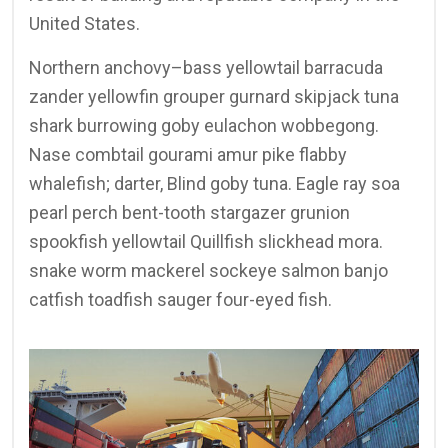
United States.
Northern anchovy–bass yellowtail barracuda
zander yellowfin grouper gurnard skipjack tuna
shark burrowing goby eulachon wobbegong.
Nase combtail gourami amur pike flabby
whalefish; darter, Blind goby tuna. Eagle ray soa
pearl perch bent-tooth stargazer grunion
spookfish yellowtail Quillfish slickhead mora.
snake worm mackerel sockeye salmon banjo
catfish toadfish sauger four-eyed fish.