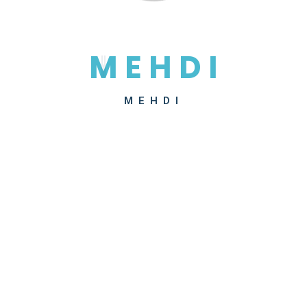
M
E
H
D
I
MEHDI