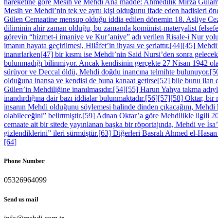
Phone Number
05326964099
Send us mail