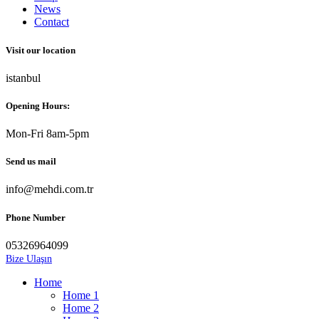
News
Contact
Visit our location
istanbul
Opening Hours:
Mon-Fri 8am-5pm
Send us mail
info@mehdi.com.tr
Phone Number
05326964099
Bize Ulaşın
Home
Home 1
Home 2