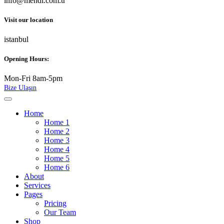
info@mehdi.com.tr
Visit our location
istanbul
Opening Hours:
Mon-Fri 8am-5pm
Bize Ulaşın
Home
Home 1
Home 2
Home 3
Home 4
Home 5
Home 6
About
Services
Pages
Pricing
Our Team
Shop