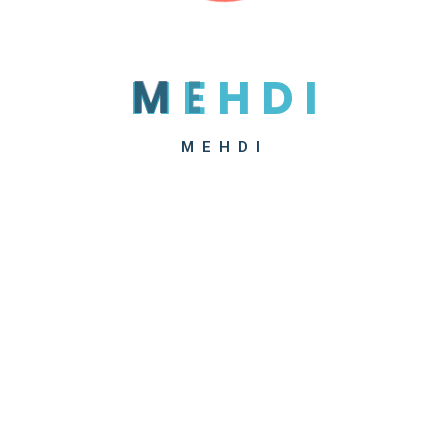
M
E
H
D
I
MEHDI