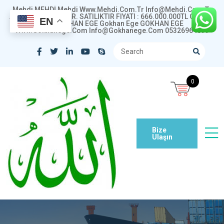
Mehdi MEHDİ Mehdi Www.mehdi.com.tr Info@mehdi.com.tr
ALAN ADI SATILIKTIR. SATILIKTIR FIYATI : 666.000.000TL Gökhan
EN
Ege GÖKHAN EGE Gokhan Ege GOKHAN EGE
Www.gokhanege.com Info@gokhanege.com 05326964099
0
Bize
Ulaşın