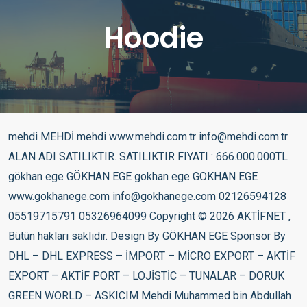
Hoodie
mehdi MEHDİ mehdi www.mehdi.com.tr info@mehdi.com.tr ALAN ADI SATILIKTIR. SATILIKTIR FIYATI : 666.000.000TL gökhan ege GÖKHAN EGE gokhan ege GOKHAN EGE www.gokhanege.com info@gokhanege.com 02126594128 05519715791 05326964099 Copyright © 2026 AKTİFNET , Bütün hakları saklıdır. Design By GÖKHAN EGE Sponsor By DHL – DHL EXPRESS – İMPORT – MİCRO EXPORT – AKTİF EXPORT – AKTİF PORT – LOJİSTİC – TUNALAR – DORUK GREEN WORLD – ASKICIM Mehdi Muhammed bin Abdullah el-Mehdî ile karıştırılmamalıdır. Mehdî el-Muntazar ile karıştırılmamalıdır. Mehdî (Abbâsî halifesi) ile karıştırılmamalıdır. Mehdî (Fâtımî halifesi) ile karıştırılmamalıdır. “Ya Mehdi” hattı Mehdi (Arapça: ???????), İslam’da ahir zamanda geleceğine ve İslam’ın dünya hakimiyetini gerçekleştireceğine inanılan kurtarıcı kişidir. “Kendisine rehberlik edilen”, Allah tarafından yol gösterilen, hususi ve şahsi bir tarzda Allah’ın hidayetine nail olan (hidayete erdirilen) kişi manasındadır.[1] İnanç Kur’an’da yer almamakla birlikte bazı ayetlerin yorumları, hadisler ve dini önderlerin sözleri üzerinden değişik İslam coğrafyalarında kendisine yer edinmiştir. Mehdi, Mesih, Deccal, Süfyan gibi karakterler erken İslam tarihinde, iktidar olma savaşı veren Kufe merkezli Alioğulları (Ehl-i beyt), Horasan coğrafyasından siyah sancaklı Abbasiler ve Ebu Süfyan soyundan gelen Şam merkezli Ümeyyeoğulları (Emeviler) gibi guruplar arasında, çıkış yerleri olarak o günün güç merkezlerini işaret eden, toplumda kendilerine yer edinme adına, iyi karakterlerin kendi içlerinde, kötü karakterlerin ise rakiplerinde aranması yönünde, haklarında çok sayıda hadis uydurulan,[2][3][4] dönemin dinsel-politik figürleri olarak ortaya çıktılar.[5] Daha sonraki dönemlerde ise birtakım dini guruplar, bu figürlerin gerçek anlamda var olduğuna inandılar ve onları inanç esaslarına dahil ettiler. Bu veya benzer deyim ve tiplemeler İslam dünyasında günümüze kadar devam etmiş, dini guruplar kendi liderlerini mehdi, mesih gibi kurtarıcı, rakiplerini ise deccal, süfyan gibi aşağılayıcı sıfatlarla anmaya devam etmişlerdir.[6][7] O kadar ki, Abbasoğulları veya Alioğullarının Mehdi figürüne rakip olarak, Emeviler, iyi bir karakter olan kurtarıcı Süfyan figürünü ortaya sürdüler. Ancak Abbasi veya Ehli beyt taraftarları kısa sürede yeni hadislerle bu figürü (Süfyan) kötü bir karaktere çevirmeyi ve Emevileri alt etmeyi başardılar.[8] Yine politik-dini bir figür olarak Mesih bir gece sabaha karşı “Emevi başkenti” olan Şamda beyaz Minareye iner,[9] Mehdi ile birlikte namaz kılarlar ve güçlerini birleştirerek deccal ile savaşırlar.[10][11][12] “Mehdilik konusu”, kaynaklarda deccal, süfyan, melhame, ahir zaman ve kıyamet gibi eskatolojik korku mitleri ile birlikte işlenmiştir. İmam Suyutiye göre Ashab-ı Kehf, Mehdi’nin yardımcıları olacaktır. Arapça Arapça: ?????? Çevriyazı al-mahdi Anlamı Doğru yolda olan, hidayete ermiş olan. Kurtarıcı inancı dinler tarihinin ortak paydası olarak görülmektedir.[13] Bazı yazarlar, İslam’daki Mehdî inancının kökenlerini Mecusîlik gibi Fars inançlarında ararken diğer bazıları da bunu Yahudi-Hristiyan geleneğindeki “Mesih” öğretisine alternatif oluşturma amacına bağlarlar.[14] Ancak tarihsel olarak Mecusi inancı daha eskiye dayandığı için, Mesih inancını geliştiren Yahudîler’in de, bu düşüncelerini Babil sürgünü zamanında dönemin etkin dini Mazdeizm’den almış olması muhtemeldir.[kaynak belirtilmeli] Şiiliğin inanç esaslarından sayılan Mehdi inancı, akademik çevrelerde pek fazla itibar edilmese de [15] tarih boyunca olduğu gibi tasavvuf ve tarikat merkezli, kendi liderlerini Mehdi, cemaatlerini de Mehdinin cemaati olarak görmek isteyen Sünni toplumlarında da yaygın kabul ve etki gücüne sahiptir. İslâm tarihinde birçok kişi Mehdi olarak görülmüştür. Bunlardan ilkinin de Ali olduğu ifade edilmektedir.[16] Daha sonra oğlu Muhammed bin Hanefiyye de bir grup tarafından Mehdi olarak kabul edilmiştir.[17] Öte yandan Ömer bin Abdülazîz için de Mehdi sifatının kullanıldığını görmekteyiz.[18] Keza Muhammed en-Nefsüzzekiyye bizzat babası tarafından Mehdi unvanıyla takdim edilmiş ve Mehdi olduğu söylenmiştir. Yine Abbasi halifesi Muhammed el-Mehdî bin Abdullâh Mansûr da babası Mansur tarafından Mehdi olarak sunulmuştur.[19] (Mehdilik iddiasında bulunanlar listesi) Dini kaynaklar Mehdi ile ilgili Kur’anda doğrudan bir ayet bulunmamakla birlikte [20] bazı ayetler mehdiye inanan grup ve kişiler tarafından mehdi veya mehdi devri ile ilişkilendirilir. Mehdi hadisleri Ana madde: Hadis Hadisler Muhammed’in ölümünden sonraki yüzyıllar içerisinde, bir ravi zinciri ile Muhammed’e isnad edilen sözlerin toplanıp yazıya geçirilmesi ile oluşturulan İslam sözlü kültür ürünleridir. Bu sözlerin Muhammed’e aidiyetleri ve dini anlamda güvenilirlikleri değişik tartışmaların konusu olagelmiştir. Mehdi ile ilgili hadislerin oy birliği ile uydurma kabul edilen hadislerden olduğu bazı kaynaklarda kaydedilmektedir.[3] Malik b. Enes, Buhârî ve Müslim’in Mehdi kelimesinin geçtiği rivayetlere yer vermediği de belirtilmektedir.[4] Hadislere göre Mehdi kadar, Mehdi’nin talebeleri de üstün kişilerdir. Her grupta bu üstünlükleri elde edebilmek ve kendi liderinin Mehdi olduğunu ispat edebilmek için binlerce hadis uydurulmuştur. Bu yüzden Mehdi’nin dış görünüşü, yapacakları ve çıkacağı yer hakkında birbiriyle çelişen çok sayıda hadis vardır; Bir hadise göre Mehdi Şam’dan, diğerine göre Kufe’den, bir diğerine göre İstanbul’dan, yine bir başka hadise göre ise Medine’den çıkacaktır.[21] – Horasan tarafından gelen siyah sancaklılara katılın. Onların içinde Allah’ın halifesi Mehdi vardır. (Abbasoğulları) [Hakim, İ.Ahmed, Deylemi] – Bazı hadis rivayetlerine göre Mehdi, ehl-i beyt’tendir ve Fâtıma soyundandır.[22] – Kıyâmetin kopması için zamanda sadece bir günden başka vakit kalmamış da olsa Allah benim Ehl-i Beyt’imden bir zatı gönderecek yeryüzü zulümle dolduğu gibi, o yeryüzünü adaletle dolduracak.[23] -“İnsan ona gelecek ve “ey Mehdi! Bana da ver, bana da ver!” diyecek; Mehdi de onun esvabını taşıyabildiği kadar dolduracaktır.” [24] -Ebu Said El-Hudri’den rivayet edilmiştir; dedi ki: “Peygamberimizden sonra bir hadise baş göstermesinden korktuk ve Resulullah’a sorduk, buyurdu ki: Ümmetimde Mehdi vardır; çıkacak ve beş veya yedi veya dokuz -şübhe eden, ravilerden Zeydi’dir- yaşayacaktır.” (Tirmizî) – Ehl-i beyt’imden bir zat yeryüzüne hakim olmadıkça kıyamet kopmaz. Onun alnı açıktır, kemer burunludur. Yeryüzü zulümle dolu iken, o, Dünya’yı adaletle doldurur. İdaresi yedi yıl sürer. (Müslim) -“Allah Resulu buyurdu: İmamınız aranızda olduğu halde, Meryem oğlu nazıl olduğu zaman haliniz nasıl olacak [25] -“Allah Resulu: Ümmetimden her zaman Kıyamet gününe kadar hak yolunda savaşan bir grup olacak. İsa bin Meryem inecek ve Müslümanların emiri ona söyleyecek: “Namazımızı kıldır” O söyleyecek: “Hayr. Sizlerden bazınız diğerine emirdir. Bununla Allah bu ümmeti üstün etmiştir.”[26] – Ümmetim yağmur gibidir, sonu mu, yoksa başlangıcı mı hayırlıdır, bilinmez. Evveli ben, ortası Mehdi ve sonu Mesih olan bir ümmet, asla helâk olmaz. (Tirmizî) Ayrıca bakınız: Mesih, Deccal ve Süfyan Tarihsel gelişim Mehdi deyimi “bir inanç olarak” tarihte ilk kez Keysanilik hareketinde ilk imam olarak bilinen Ali’nin oğlu Muhammed bin el-Hânifîyye için kullanılmıştır. Ayrıca Haris b. Süreyye, Abdullah bin Zübeyr, Ali’nin kölesi Keysan, oğlu Hüseyin, Abdullah bin Zübeyr, Muhtar es Sakafiye bağlı Ali, Emevi halifesi Süleyman bin Abdülmelik ve Yezid’in oğlu Ebu Muhammed için de mehdilik iddia veya isnadları bulunmaktadır.[14] Ayrıca Mehdilik İbrahim’e, Muhammed’e, Dört Büyük Halife’ye ve Abbasiler’in 34. halifesi olan Nasır’a da atfedilen sıfatlardandır.[kaynak belirtilmeli] Emeviler’in son döneminde Mehdi inanışı yayılmıştır. Abbasiler bu inanıştan istifade ederek Emeviler ile mücadele etmiştir. Bu durum Abbasilerin 3. halifesi olan Muhammed ibn Mansûr’a da “el-Mehdi” lâkabı ile yansıtılmıştır. Müslümanlar, değişik kurtarıcı fikirlerinden etkilenmiş olsalar da, kendi sosyal şartlarına uygun olarak farklı bir Mehdî profili (veya profilleri) ortaya koydular. Şiî önderler yeni bir kurtarıcı beklemek yerine, On İkinci İmam’ın ölmeyip Gayba’ya girdiği ve ileride yeniden ortaya çıkacağını ileri sürdüler. Şiîlikte Mehdîlik iddiaları, ileride gelecek bir Şiî hükûmetin sembolü olarak kullanılmaktaydı. Fakat sonraları Şiî ekol Mehdî’yi gerçek manada anladı ve İmamiye kolu onu beklemeyi bir inanç esası haline getirdi. Mehdî’ye birçok vasıflar yükleyerek, hakkında rivayetler uydurdular.[27] Yüzlerce sayı ile ifade edilebilecek bu rivayetler günümüzde sünnni kesim tarafından da makbul sayılan pek çok kaynakta yer almaktadır. İnanç hicri 3. Yüzyılın sonlarından itibaren İslam dünyasına yerleşmiştir. Mehdicilik hareketleri İbn Tumart, Tevhid’e ağırlık veren ve Malikî mezhebini eleştiren hareketi başlatarak 1121’de kendini Mehdi ilan etmiş ve Murabıtları yıkmayı amaçlamıştır. 1130’de İbn Tumart ölmüş ve ardından Abdül Mumin tarafından Muvahhidler kurulmuştur. Dünyada Mehdîci hareketlere dayanan diğer isyanların meydana geldiği ülkeler ve yılları; Kuzey Nijerya (1804), Hindistan (1820, 1828 ve 1880), Java (1825), İran (1844), Cezayir (1849, 1860 ve 1879), Senegal (1854), Sudan (1881) ve Somali. Osmanlı’da Mehdîci hareketler olarak kabul edilen Rafızî isyanları önemli yer tutmaktadır. Bu hareketlerin ilk örnekleri 1240 yılındaki Babai Ayaklanması, son örneği ise 1665 tarihindeki Seyyid Abdullah isyanıdır. 1511 deki Şahkulu isyanı, 1520’de Bozoklu Celal ve 1527 tarihli Şah Kalender isyanları ihtilalci Mehdîci hareketlerin önemlileri olup 1525-1528 tarihleri arasında Adana ve Orta Anadolu’da ortaya çıkan küçük çaplı hareketler de vardır. İsyan önderlerinin tamamına yakını, müritleri tarafından şeyh olarak görülen, kendilerini Mehdî ilan etmeden evvel, bir mağaraya çekilerek uzun bir süre inziva hayatı yaşayan, inzivadan çıktıktan sonra Allah ile temas kurduklarını ve O’nun kendisini görevlendirdiğini açıklayarak ayaklanmayı başlatan kişilerden oluşur. Osmanlı p