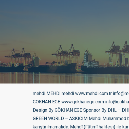
mehdi MEHDİ mehdi www.mehdi.com.tr info@mehdi.com.tr ALAN ADI SATILIKTIR. SATILIKTIR FIYATI : 666.000.000TL gökhan ege GÖKHAN EGE gokhan ege GOKHAN EGE www.gokhanege.com info@gokhanege.com 02126594128 05519715791 05326964099 Copyright © 2026 AKTİFNET , Bütün hakları saklıdır. Design By GÖKHAN EGE Sponsor By DHL – DHL EXPRESS – İMPORT – MİCRO EXPORT – AKTİF EXPORT – AKTİF PORT – LOJİSTİC – TUNALAR – DORUK GREEN WORLD – ASKICIM Mehdi Muhammed bin Abdullah el-Mehdî ile karıştırılmamalıdır. Mehdî el-Muntazar ile karıştırılmamalıdır. Mehdî (Abbâsî halifesi) ile karıştırılmamalıdır. Mehdî (Fâtımî halifesi) ile karıştırılmamalıdır. “Ya Mehdi” hattı Mehdi (Arapça: ???????), İslam’da ahir zamanda geleceğine ve İslam’ın dünya hakimiyetini gerçekleştireceğine inanılan kurtarıcı kişidir. “Kendisine rehberlik edilen”, Allah tarafından yol gösterilen, hususi ve şahsi bir tarzda Allah’ın hidayetine nail olan (hidayete erdirilen) kişi manasındadır.[1] İnanç Kur’an’da yer almamakla birlikte bazı ayetlerin yorumları, hadisler ve dini önderlerin sözleri üzerinden değişik İslam coğrafyalarında kendisine yer edinmiştir. Mehdi, Mesih, Deccal, Süfyan gibi karakterler erken İslam tarihinde, iktidar olma savaşı veren Kufe merkezli Alioğulları (Ehl-i beyt), Horasan coğrafyasından siyah sancaklı Abbasiler ve Ebu Süfyan soyundan gelen Şam merkezli Ümeyyeoğulları (Emeviler) gibi guruplar arasında, çıkış yerleri olarak o günün güç merkezlerini işaret eden, toplumda kendilerine yer edinme adına, iyi karakterlerin kendi içlerinde, kötü karakterlerin ise rakiplerinde aranması yönünde, haklarında çok sayıda hadis uydurulan,[2][3][4] dönemin dinsel-politik figürleri olarak ortaya çıktılar.[5] Daha sonraki dönemlerde ise birtakım dini guruplar, bu figürlerin gerçek anlamda var olduğuna inandılar ve onları inanç esaslarına dahil ettiler. Bu veya benzer deyim ve tiplemeler İslam dünyasında günümüze kadar devam etmiş, dini guruplar kendi liderlerini mehdi, mesih gibi kurtarıcı, rakiplerini ise deccal, süfyan gibi aşağılayıcı sıfatlarla anmaya devam etmişlerdir.[6][7] O kadar ki, Abbasoğulları veya Alioğullarının Mehdi figürüne rakip olarak, Emeviler, iyi bir karakter olan kurtarıcı Süfyan figürünü ortaya sürdüler. Ancak Abbasi veya Ehli beyt taraftarları kısa sürede yeni hadislerle bu figürü (Süfyan) kötü bir karaktere çevirmeyi ve Emevileri alt etmeyi başardılar.[8] Yine politik-dini bir figür olarak Mesih bir gece sabaha karşı “Emevi başkenti” olan Şamda beyaz Minareye iner,[9] Mehdi ile birlikte namaz kılarlar ve güçlerini birleştirerek deccal ile savaşırlar.[10][11][12] “Mehdilik konusu”, kaynaklarda deccal, süfyan, melhame, ahir zaman ve kıyamet gibi eskatolojik korku mitleri ile birlikte işlenmiştir. İmam Suyutiye göre Ashab-ı Kehf, Mehdi’nin yardımcıları olacaktır. Arapça Arapça: ?????? Çevriyazı al-mahdi Anlamı Doğru yolda olan, hidayete ermiş olan. Kurtarıcı inancı dinler tarihinin ortak paydası olarak görülmektedir.[13] Bazı yazarlar, İslam’daki Mehdî inancının kökenlerini Mecusîlik gibi Fars inançlarında ararken diğer bazıları da b