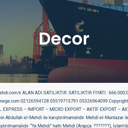
Decor
unu Yahudi-Hristiyan geleneğindeki “Mesih” öğretisine alternatif oluşturma amacına bağlarlar.[14] Ancak tarihsel olarak Mecusi inancı daha eskiye dayandığı için, Mesih inancını geliştiren Yahudîler’in de, bu düşüncelerini Babil sürgünü zamanında dönemin etkin dini Mazdeizm’den almış olması muhtemeldir.[kaynak belirtilmeli] Şiiliğin inanç esaslarından sayılan Mehdi inancı, akademik çevrelerde pek fazla itibar edilmese de [15] tarih boyunca olduğu gibi tasavvuf ve tarikat merkezli, kendi liderlerini Mehdi, cemaatlerini de Mehdinin cemaati olarak görmek isteyen Sünni toplumlarında da yaygın kabul ve etki gücüne sahiptir. İslâm tarihinde birçok kişi Mehdi olarak görülmüştür. Bunlardan ilkinin de Ali olduğu ifade edilmektedir.[16] Daha sonra oğlu Muhammed bin Hanefiyye de bir grup tarafından Mehdi olarak kabul edilmiştir.[17] Öte yandan Ömer bin Abdülazîz için de Mehdi sifatının kullanıldığını görmekteyiz.[18] Keza Muhammed en-Nefsüzzekiyye bizzat babası tarafından Mehdi unvanıyla takdim edilmiş ve Mehdi olduğu söylenmiştir. Yine Abbasi halifesi Muhammed el-Mehdî bin Abdullâh Mansûr da babası Mansur tarafından Mehdi olarak sunulmuştur.[19] (Mehdilik iddiasında bulunanlar listesi) Dini kaynaklar Mehdi ile ilgili Kur’anda doğrudan bir ayet bulunmamakla birlikte [20] bazı ayetler mehdiye inanan grup ve kişiler tarafından mehdi veya mehdi devri ile ilişkilendirilir. Mehdi hadisleri Ana madde: Hadis Hadisler Muhammed’in ölümünden sonraki yüzyıllar içerisinde, bir ravi zinciri ile Muhammed’e isnad edilen sözlerin toplanıp yazıya geçirilmesi ile oluşturulan İslam sözlü kültür ürünleridir. Bu sözlerin Muhammed’e aidiyetleri ve dini anlamda güvenilirlikleri değişik tartışmaların konusu olagelmiştir. Mehdi ile ilgili hadislerin oy birliği ile uydurma kabul edilen hadislerden olduğu bazı kaynaklarda kaydedilmektedir.[3] Malik b. Enes, Buhârî ve Müslim’in Mehdi kelimesinin geçtiği rivayetlere yer vermediği de belirtilmektedir.[4] Hadislere göre Mehdi kadar, Mehdi’nin talebeleri de üstün kişilerdir. Her grupta bu üstünlükleri elde edebilmek ve kendi liderinin Mehdi olduğunu ispat edebilmek için binlerce hadis uydurulmuştur. Bu yüzden Mehdi’nin dış görünüşü, yapacakları ve çıkacağı yer hakkında birbiriyle çelişen çok sayıda hadis vardır; Bir hadise göre Mehdi Şam’dan, diğerine göre Kufe’den, bir diğerine göre İstanbul’dan, yine bir başka hadise göre ise Medine’den çıkacaktır.[21] – Horasan tarafından gelen siyah sancaklılara katılın. Onların içinde Allah’ın halifesi Mehdi vardır. (Abbasoğulları) [Hakim, İ.Ahmed, Deylemi] – Bazı hadis rivayetlerine göre Mehdi, ehl-i beyt’tendir ve Fâtıma soyundandır.[22] – Kıyâmetin kopması için zamanda sadece bir günden başka vakit kalmamış da olsa Allah benim Ehl-i Beyt’imden bir zatı gönderecek yeryüzü zulümle dolduğu gibi, o yeryüzünü adaletle dolduracak.[23] -“İnsan ona gelecek ve “ey Mehdi! Bana da ver, bana da ver!” diyecek; Mehdi de onun esvabını taşıyabildiği kadar dolduracaktır.” [24] -Ebu Said El-Hudri’den rivayet edilmiştir; dedi ki: “Peygamberimizden sonra bir hadise baş göstermesinden korktuk ve Resulullah’a sorduk, buyurdu ki: Ümmetimde Mehdi vardır; çıkacak ve beş veya yedi veya dokuz -şübhe eden, ravilerden Zeydi’dir- yaşayacaktır.” (Tirmizî) – Ehl-i beyt’imden bir zat yeryüzüne hakim olmadıkça kıyamet kopmaz. Onun alnı açıktır, kemer burunludur. Yeryüzü zulümle dolu iken, o, Dünya’yı adaletle doldurur. İdaresi yedi yıl sürer. (Müslim) -“Allah Resulu buyurdu: İmamınız aranızda olduğu halde, Meryem oğlu nazıl olduğu zaman haliniz nasıl olacak [25] -“Allah Resulu: Ümmetimden her zaman Kıyamet gününe kadar hak yolunda savaşan bir grup olacak. İsa bin Meryem inecek ve Müslümanların emiri ona söyleyecek: “Namazımızı kıldır” O söyleyecek: “Hayr. Sizlerden bazınız diğerine emirdir. Bununla Allah bu ümmeti üstün etmiştir.”[26] – Ümmetim yağmur gibidir, sonu mu, yoksa başlangıcı mı hayırlıdır, bilinmez. Evveli ben, ortası Mehdi ve sonu Mesih olan bir ümmet, asla helâk olmaz. (Tirmizî) Ayrıca bakınız: Mesih, Deccal ve Süfyan Tarihsel gelişim Mehdi deyimi “bir inanç olarak” tarihte ilk kez Keysanilik hareket