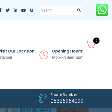
0
Visit Our Location
Opening Hours:
stanbul
Mon-Fri 8am-5pm
Phone Number
05326964099