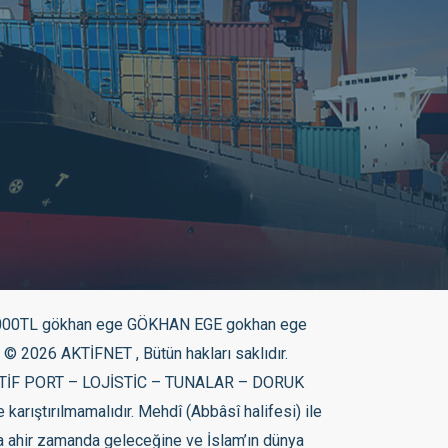
inde ilk imam olarak bilinen Ali’nin oğlu Muhammed bin el-Hânifîyye için kullanılmıştır. Ayrıca Haris b. Süreyye, Abdullah bin Zübeyr, Ali’nin kölesi Keysan, oğlu Hüseyin, Abdullah bin Zübeyr, Muhtar es Sakafiye bağlı Ali, Emevi halifesi Süleyman bin Abdülmelik ve Yezid’in oğlu Ebu Muhammed için de mehdilik iddia veya isnadları bulunmaktadır.[14] Ayrıca Mehdilik İbrahim’e, Muhammed’e, Dört Büyük Halife’ye ve Abbasiler’in 34. halifesi olan Nasır’a da atfedilen sıfatlardandır.[kaynak belirtilmeli] Emeviler’in son döneminde Mehdi inanışı yayılmıştır. Abbasiler bu inanıştan istifade ederek Emeviler ile mücadele etmiştir. Bu durum Abbasilerin 3. halifesi olan Muhammed ibn Mansûr’a da “el-Mehdi” lâkabı ile yansıtılmıştır. Müslümanlar, değişik kurtarıcı fikirlerinden etkilenmiş olsalar da, kendi sosyal şartlarına uygun olarak farklı bir Mehdî profili (veya profilleri) ortaya koydular. Şiî önderler yeni bir kurtarıcı beklemek yerine, On İkinci İmam’ın ölmeyip Gayba’ya girdiği ve ileride yeniden ortaya çıkacağını ileri sürdüler. Şiîlikte Mehdîlik iddiaları, ileride gelecek bir Şiî hükûmetin sembolü olarak kullanılmaktaydı. Fakat sonraları Şiî ekol Mehdî’yi gerçek manada anladı ve İmamiye kolu onu beklemeyi bir inanç esası haline getirdi. Mehdî’ye birçok vasıflar yükleyerek, hakkında rivayetler uydurdular.[27] Yüzlerce sayı ile ifade edilebilecek bu rivayetler günümüzde sünnni kesim tarafından da makbul sayılan pek çok kaynakta yer almaktadır. İnanç hicri 3. Yüzyılın sonlarından itibaren İslam dünyasına yerleşmiştir. Mehdicilik hareketleri İbn Tumart, Tevhid’e ağırlık veren ve Malikî mezhebini eleştiren hareketi başlatarak 1121’de kendini Mehdi ilan etmiş ve Murabıtları yıkmayı amaçlamıştır. 1130’de İbn Tumart ölmüş ve ardından Abdül Mumin tarafından Muvahhidler kurulmuştur. Dünyada Mehdîci hareketlere dayanan diğer isyanların meydana geldiği ülkeler ve yılları; Kuzey Nijerya (1804), Hindistan (1820, 1828 ve 1880), Java (1825), İran (1844), Cezayir (1849, 1860 ve 1879), Senegal (1854), Sudan (1881) ve Somali. Osmanlı’da Mehdîci hareketler olarak kabul edilen Rafızî isyanları önemli yer tutmaktadır. Bu hareketlerin ilk örnekleri 1240 yılındaki Babai Ayaklanması, son örneği ise 1665 tarihindeki Seyyid Abdullah isyanıdır. 1511 deki Şahkulu isyanı, 1520’de Bozoklu Celal ve 1527 tarihli Şah Kalender isyanları ihtilalci Mehdîci hareketlerin önemlileri olup 1525-1528 tarihleri arasında Adana ve Orta Anadolu’da ortaya çıkan küçük çaplı hareketler de vardır. İsyan önderlerinin tamamına yakını, müritleri tarafından şeyh olarak görülen, kendilerini Mehdî ilan etmeden evvel, bir mağaraya çekilerek uzun bir süre inziva hayatı yaşayan, inzivadan çıktıktan sonra Allah ile temas kurduklarını ve O’nun kendisini görevlendirdiğini açıklayarak ayaklanmayı başlatan kişilerden oluşur. Osmanlı p