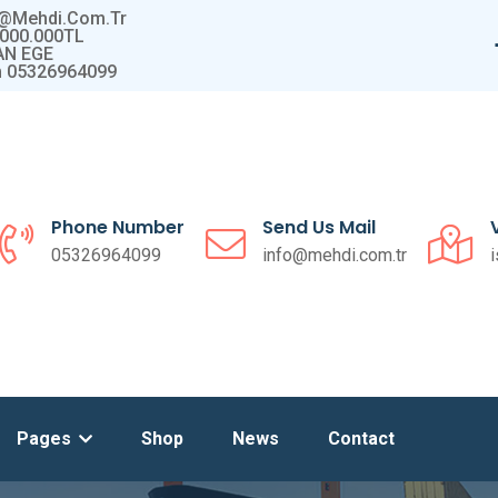
o@mehdi.com.tr
6.000.000TL
AN EGE
 05326964099
Phone Number
Send Us Mail
05326964099
info@mehdi.com.tr
i
Pages
Shop
News
Contact